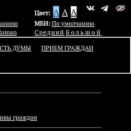
A
A
A
Цвет:
лчанию
МБИ:
По умолчанию
Roman
Средний
Большой
СТЬ ДУМЫ
ПРИЕМ ГРАЖДАН
тивы граждан