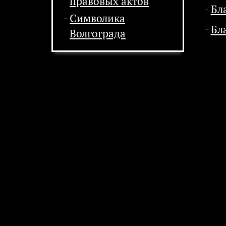
правовых актов
Бл
Символика
Бл
Волгограда