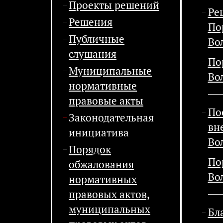
Проекты решений
Ре
Решения
По
Публичные
Во
слушания
По
Муниципальные
Во
нормативные
правовые акты
По
Законодательная
вн
инициатива
Во
Порядок
По
обжалования
Во
нормативных
правовых актов,
муниципальных
Бл