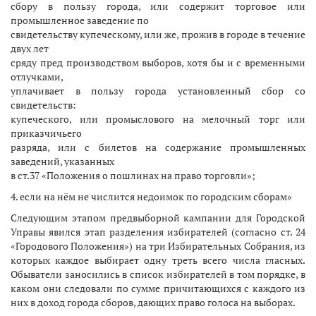
сбору в пользу города, или содержит торговое или
промышленное заведение по
свидетельству купеческому, или же, прожив в городе в течение
двух лет
сряду пред производством выборов, хотя бы и с временными
отлучками,
уплачивает в пользу города установленный сбор со
свидетельств:
купеческого, или промыслового на мелочный торг или
приказчичьего
разряда, или с билетов на содержание промышленных
заведений, указанных
в ст.37 «Положения о пошлинах на право торговли»;
4. если на нём не числится недоимок по городским сборам»
Следующим этапом предвыборной кампании для Городской
Управы явился этап разделения избирателей (согласно ст. 24
«Городового Положения») на три Избирательных Собрания, из
которых каждое выбирает одну треть всего числа гласных.
Обыватели заносились в список избирателей в том порядке, в
каком они следовали по сумме причитающихся с каждого из
них в доход города сборов, дающих право голоса на выборах.