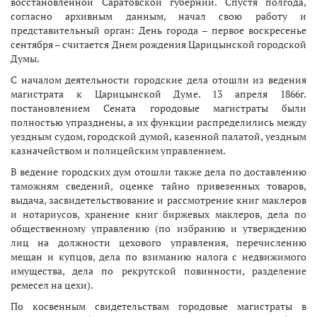
восстановленной Саратовской губернии. Спустя полгода,
согласно архивным данным, начал свою работу и
представительный орган: День города – первое воскресенье
сентября – считается Днем рождения Царицынской городской
Думы.
С началом деятельности городские дела отошли из ведения
магистрата к Царицынской Думе. 13 апреля 1866г.
постановлением Сената городовые магистраты были
полностью упразднены, а их функции распределились между
уездным судом, городской думой, казенной палатой, уездным
казначейством и полицейским управлением.
В ведение городских дум отошли также дела по доставлению
таможням сведений, оценке тайно привезенных товаров,
выдача, засвидетельствование и рассмотрение книг маклеров
и нотариусов, хранение книг биржевых маклеров, дела по
общественному управлению (по избранию и утверждению
лиц на должности цехового управления, перечислению
мещан и купцов, дела по взиманию налога с недвижимого
имущества, дела по рекрутской повинности, разделение
ремесел на цехи).
По косвенным свидетельствам городовые магистраты в