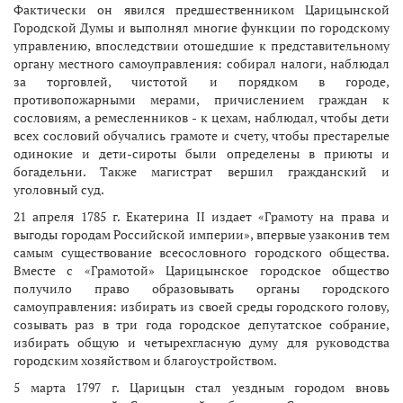
Фактически он явился предшественником Царицынской
Городской Думы и выполнял многие функции по городскому
управлению, впоследствии отошедшие к представительному
органу местного самоуправления: собирал налоги, наблюдал
за торговлей, чистотой и порядком в городе,
противопожарными мерами, причислением граждан к
сословиям, а ремесленников - к цехам, наблюдал, чтобы дети
всех сословий обучались грамоте и счету, чтобы престарелые
одинокие и дети-сироты были определены в приюты и
богадельни. Также магистрат вершил гражданский и
уголовный суд.
21 апреля 1785 г. Екатерина II издает «Грамоту на права и
выгоды городам Российской империи», впервые узаконив тем
самым существование всесословного городского общества.
Вместе с «Грамотой» Царицынское городское общество
получило право образовывать органы городского
самоуправления: избирать из своей среды городского голову,
созывать раз в три года городское депутатское собрание,
избирать общую и четырехгласную думу для руководства
городским хозяйством и благоустройством.
5 марта 1797 г. Царицын стал уездным городом вновь