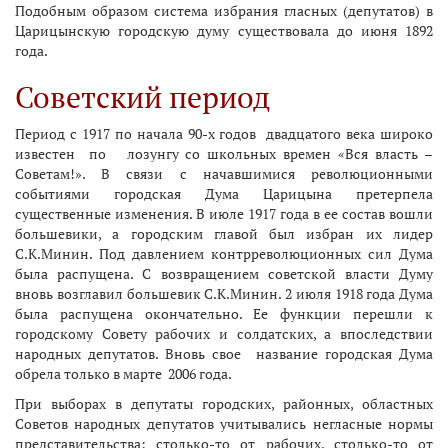
Подобным образом система избрания гласных (депутатов) в
Царицынскую городскую думу существовала до июня 1892
года.
Советский период
Период с 1917 по начала 90-х годов двадцатого века широко
известен по лозунгу со школьных времен «Вся власть –
Советам!». В связи с начавшимися революционными
событиями городская Дума Царицына претерпела
существенные изменения. В июле 1917 года в ее состав вошли
большевики, а городским главой был избран их лидер
С.К.Минин. Под давлением контрреволюционных сил Дума
была распущена. С возвращением советской власти Думу
вновь возглавил большевик С.К.Минин. 2 июля 1918 года Дума
была распущена окончательно. Ее функции перешли к
городскому Совету рабочих и солдатских, а впоследствии
народных депутатов. Вновь свое название городская Дума
обрела только в марте 2006 года.
При выборах в депутаты городских, районных, областных
Советов народных депутатов учитывались негласные нормы
представительства: столько-то от рабочих, столько-то от