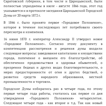
Саратовской губернии, в том числе и Царицынский, были
полностью упразднены в июле - августе 1866 года, этот год
указывается и в протоколе заседания Царицынской Городской
Думы от 20 марта 1872 г.
В 1846 г. было принято первое «Городовое Положение»,
которое в течение последующих лет потребовало своего
пересмотра и изменения.
16 июня 1870 г. император Александр II утвердил новое
«Городовое Положение». Согласно этому документу в
компетенцию рассмотрения и решения думы входили
следующие вопросы: заведование капиталами и имуществами
города, попечение о внешнем его благоустройстве, об
обеспечении продовольствия и здоровья обывателей, о
призрении бедных и других видах благотворительности, о
мерах предосторожности от огня и других бедствий, о
развитии средств народного образования, местной
промышленности и торговли.
Городские Думы избирались раз в четыре года, по этому
первые четыре года работы, считалось как первое со дня
утверждения «Городового Положения» четырехлетие.
Следующие четыре года - как второе и т.д. Так как новый