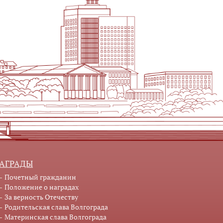
АГРАДЫ
Почетный гражданин
Положение о наградах
За верность Отечеству
Родительская слава Волгограда
Материнская слава Волгограда