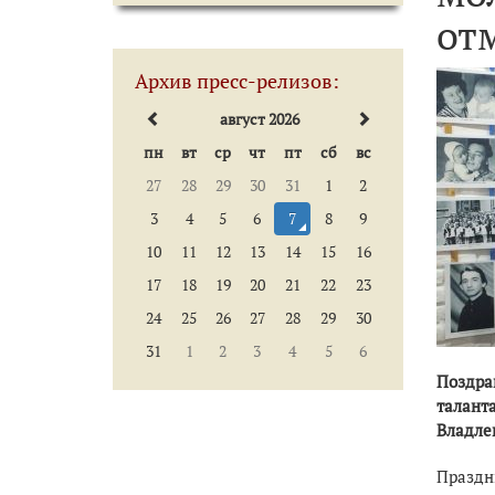
от
Архив пресс-релизов:
август 2026
пн
вт
ср
чт
пт
сб
вс
27
28
29
30
31
1
2
3
4
5
6
7
8
9
10
11
12
13
14
15
16
17
18
19
20
21
22
23
24
25
26
27
28
29
30
31
1
2
3
4
5
6
Поздра
талант
Владле
Праздн