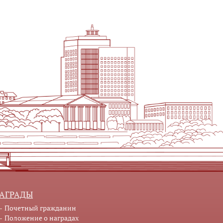
АГРАДЫ
Почетный гражданин
Положение о наградах