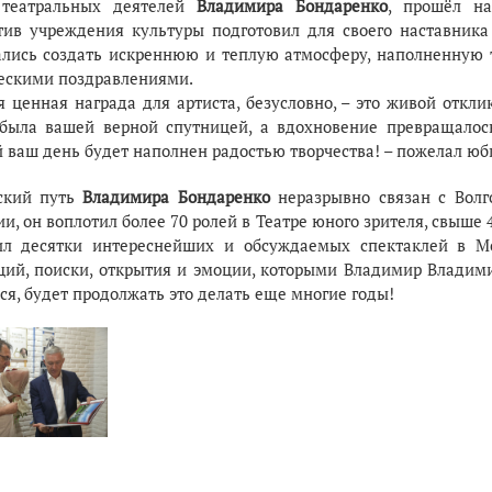
 театральных деятелей
Владимира Бондаренко
, прошёл на
тив учреждения культуры подготовил для своего наставник
ались создать искреннюю и теплую атмосферу, наполненну
ескими поздравлениями.
я ценная награда для артиста, безусловно, – это живой откли
 была вашей верной спутницей, а вдохновение превращало
 ваш день будет наполнен радостью творчества! – пожелал ю
ский путь
Владимира Бондаренко
неразрывно связан с Волг
и, он воплотил более 70 ролей в Театре юного зрителя, свыше 
ил десятки интереснейших и обсуждаемых спектаклей в Мо
ций, поиски, открытия и эмоции, которыми Владимир Владим
я, будет продолжать это делать еще многие годы!