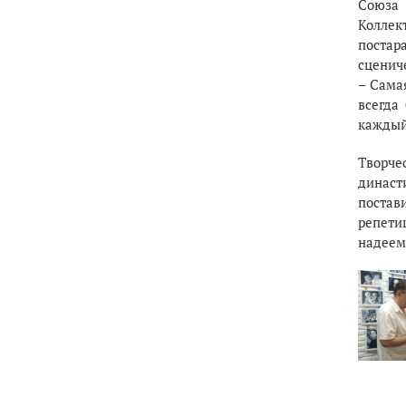
Союза
Коллек
постар
сценич
– Сама
всегда
каждый
Творче
династи
постав
репети
надеемс