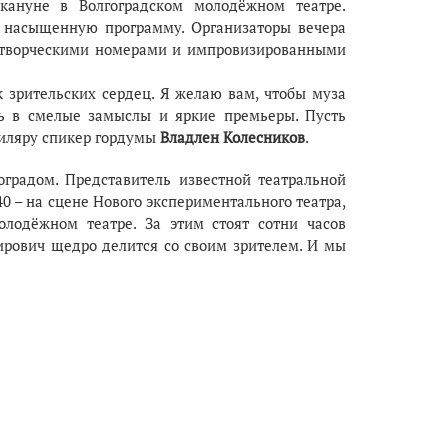
кануне в Волгоградском молодёжном театре.
а насыщенную программу. Организаторы вечера
ю творческими номерами и импровизированными
к зрительских сердец. Я желаю вам, чтобы муза
сь в смелые замыслы и яркие премьеры. Пусть
биляру спикер гордумы
Владлен Колесников
.
оградом. Представитель известной театральной
40 – на сцене Нового экспериментального театра,
лодёжном театре. За этим стоят сотни часов
ирович щедро делится со своим зрителем. И мы