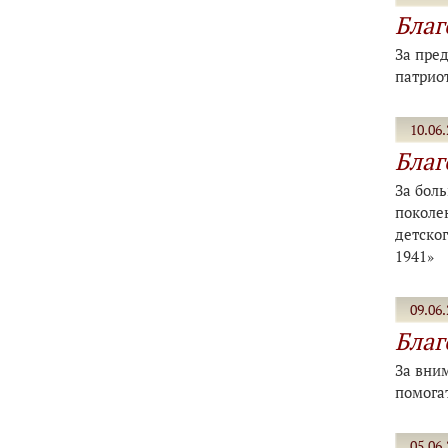
Благ
За пре
патрио
10.06.
Благ
За бол
поколе
детског
1941»
09.06.
Благ
За вни
помога
05.06.