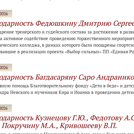
2026
одарность Федюшкину Дмитрию Серге
рение тренерского и судейского состава за достижение в разв
а активное содействие проведению торжественного мероприяти
ического колледжа, в рамках которого были поощрены спортсм
овавшие в реализации проекта «Выбор сильных» ПП «Единая Рос
2026
одарность Багдасаряну Саро Андраник
ивную помощь Благотворительному фонду «Дети в беде» и детс
ндра Невского и мучеников Кира и Иоанна в проведении детск
2026
одарность Кузнецову Г.Ю., Федотову А.С
, Покручину М.А., Кривошееву В.П.