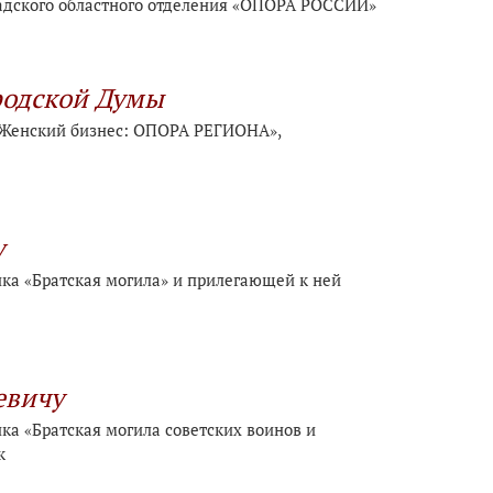
адского областного отделения «ОПОРА РОССИИ»
родской Думы
«Женский бизнес: ОПОРА РЕГИОНА»,
у
ика «Братская могила» и прилегающей к ней
евичу
ка «Братская могила советских воинов и
к