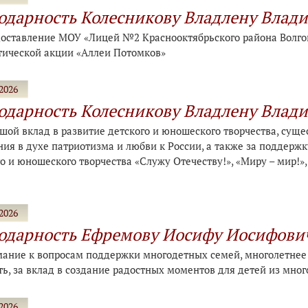
одарность Колесникову Владлену Влад
доставление МОУ «Лицей №2 Краснооктябрьского района Волгог
тической акции «Аллеи Потомков»
2026
одарность Колесникову Владлену Влад
ьшой вклад в развитие детского и юношеского творчества, сущ
ния в духе патриотизма и любви к России, а также за поддер
о и юношеского творчества «Служу Отечеству!», «Миру – мир!»,
2026
одарность Ефремову Иосифу Иосифови
мание к вопросам поддержки многодетных семей, многолетнее с
ть, за вклад в создание радостных моментов для детей из мно
2026