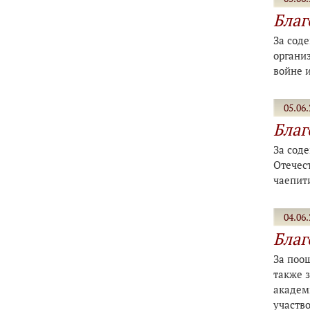
Благ
За сод
органи
войне 
05.06.
Благ
За сод
Отечес
чаепит
04.06.
Благ
За поощ
также з
академ
участв