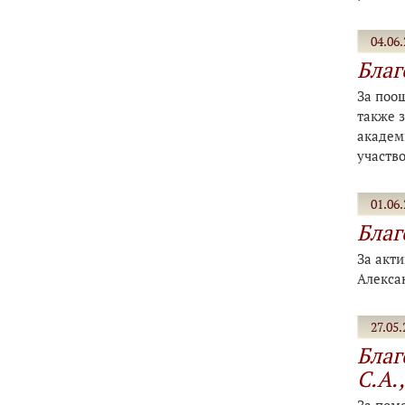
04.06.
Благ
За поощ
также з
академ
участв
01.06.
Благ
За акт
Алекса
27.05.
Благ
С.А.