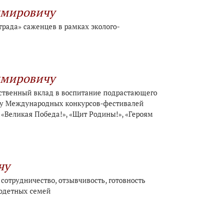
имировичу
рада» саженцев в рамках эколого-
имировичу
ественный вклад в воспитание подрастающего
жку Международных конкурсов-фестивалей
 «Великая Победа!», «Щит Родины!», «Героям
чу
отрудничество, отзывчивость, готовность
годетных семей