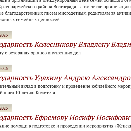
ощь в организации в Международный день семьи большого сем
расноармейского района Волгограда, в том числе организацию
ие благодарственных писем многодетным родителям за активн
ионных семейных ценностей
2026
одарность Колесникову Владлену Влад
ту о ветеранах органов внутренних дел
2026
одарность Удахину Андрею Александро
чительный вклад в подготовку и проведение юбилейного меро
ённого 10-летию Комитета
2026
одарность Ефремову Иосифу Иосифови
зание помощи в подготовке и проведении мероприятия «Женский