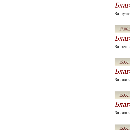
Благ
За чутк
17.06.
Благ
За реше
15.06.
Благ
За ока
15.06.
Благ
За ока
15.06.