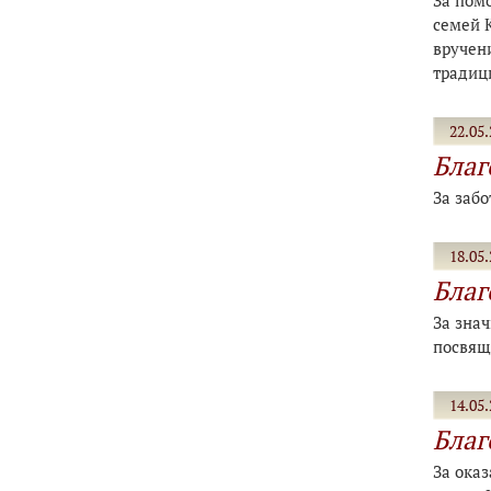
За пом
семей К
вручен
традиц
22.05.
Благ
За забо
18.05.
Благ
За зна
посвящ
14.05.
Благ
За ока