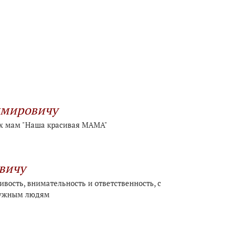
имировичу
ых мам "Наша красивая МАМА"
вичу
ивость, внимательность и ответственность, с
 нужным людям