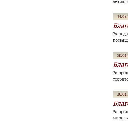
летию 
14.05.
Благ
За под
посвящ
30.04.
Благ
За орг
террито
30.04.
Благ
За орг
мирных