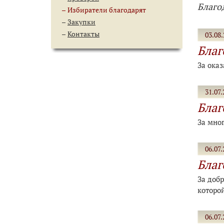
Благо
Избиратели благодарят
Закупки
Контакты
03.08.
Благ
За ока
31.07.
Благ
За мно
06.07.
Благ
За добр
которо
06.07.