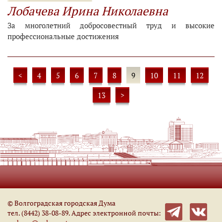
Лобачева Ирина Николаевна
За многолетний добросовестный труд и высокие
профессиональные достижения
<
4
5
6
7
8
9
10
11
12
13
>
© Волгоградская городская Дума
тел. (8442) 38-08-89. Адрес электронной почты: