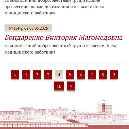
За многолетний добросовестный труд, высокие
профессиональные достижения и в связи с Днем
медицинского работника
№154-р от 08.06.2026
Бондаренко Виктория Магомедовна
За многолетний добросовестный труд и в связи с Днем
медицинского работника
<
1
2
3
4
5
6
7
8
9
10
>