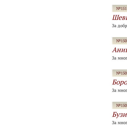
№151-
Шевц
За доб
№150-
Анищ
За мно
№150-
Боро
За мно
№150-
Бузи
За мно