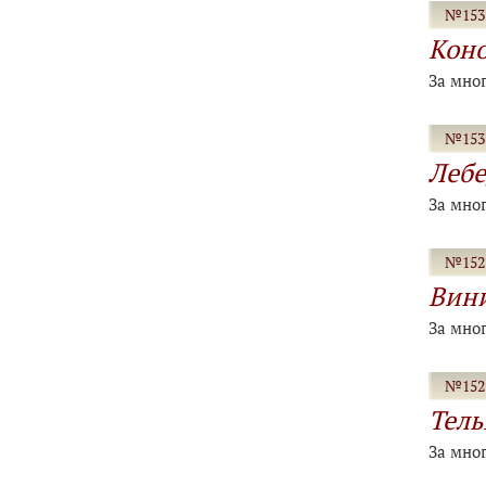
№153-
Коно
За мно
№153-
Лебе
За мно
№152-
Вини
За мно
№152-
Тель
За мно