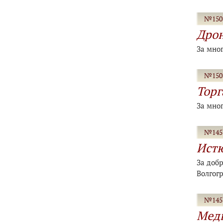
№150-
Дрон
За мно
№150-
Торг
За мно
№145-
Ист
За добр
Волгог
№145-
Медв