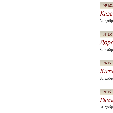
№152-
Каза
За доб
№151-
Доро
За доб
№151-
Кита
За доб
№151-
Рама
За доб