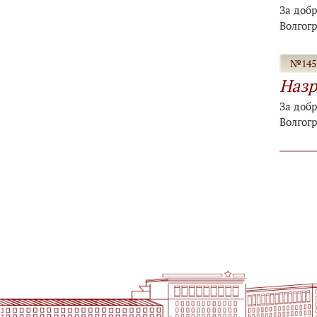
За добр
Волгог
№145-
Назр
За добр
Волгог