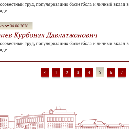
осовестный труд, популяризацию баскетбола и личный вклад в 
раде
р от 04.06.2026
иев Курбонал Давлатжонович
осовестный труд, популяризацию баскетбола и личный вклад в 
раде
<
1
2
3
4
5
6
7