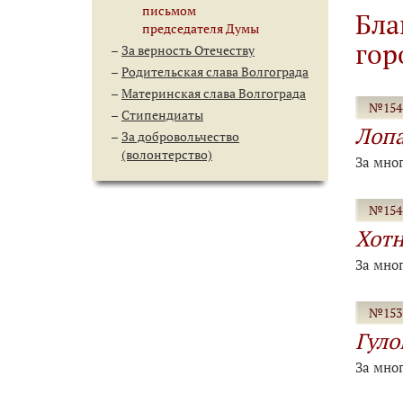
письмом
Бла
председателя Думы
гор
За верность Отечеству
Родительская слава Волгограда
Материнская слава Волгограда
№154-
Стипендиаты
Лопа
За добровольчество
(волонтерство)
За мно
№154-
Хотн
За мно
№153-
Гуло
За мно