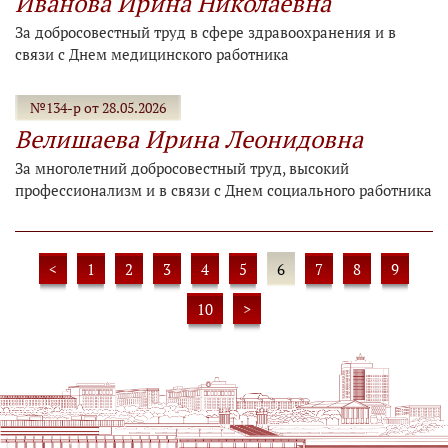
Иванова Ирина Николаевна
За добросовестный труд в сфере здравоохранения и в
связи с Днем медицинского работника
№134-р от 28.05.2026
Велишаева Ирина Леонидовна
За многолетний добросовестный труд, высокий
профессионализм и в связи с Днем социального работника
<
1
2
3
4
5
6
7
8
9
10
>