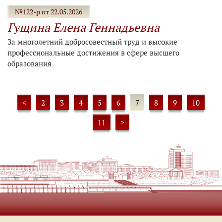
№122-р от 22.05.2026
Гущина Елена Геннадьевна
За многолетний добросовестный труд и высокие
профессиональные достижения в сфере высшего
образования
<
2
3
4
5
6
7
8
9
10
11
>