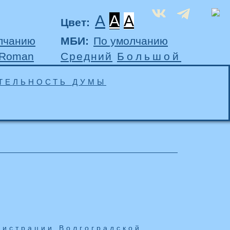
A
A
A
Цвет:
лчанию
МБИ:
По умолчанию
 Roman
Средний
Большой
ТЕЛЬНОСТЬ ДУМЫ
истрации Волгоградской