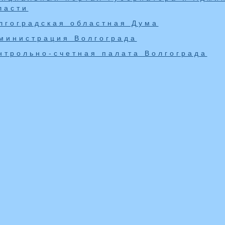
ласти
лгоградская областная Дума
министрация Волгограда
нтрольно-счетная палата Волгограда