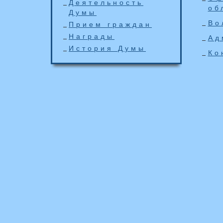
Деятельность
об
Думы
Во
Прием граждан
Награды
Ад
История Думы
Ко