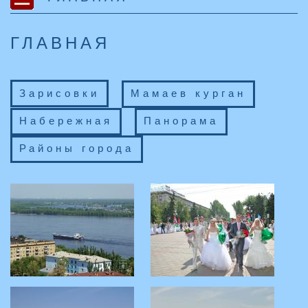
ГЛАВНАЯ
Зарисовки
Мамаев курган
Набережная
Панорама
Районы города