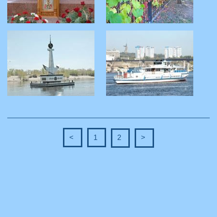
<
1
2
>