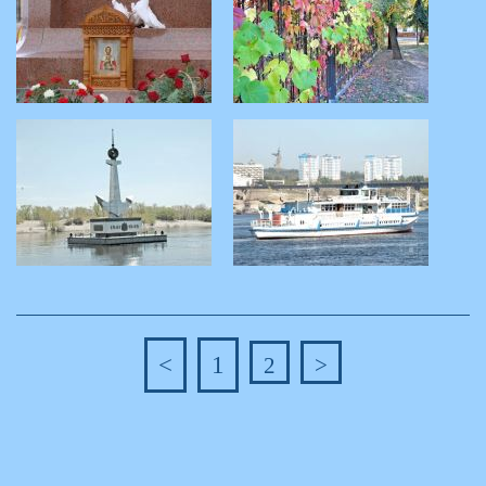
<
1
2
>