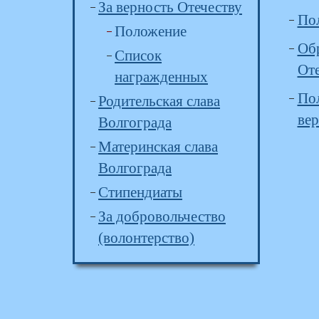
За верность Отечеству
Пол
Положение
Обр
Список
От
награжденных
Пол
Родительская слава
вер
Волгограда
Материнская слава
Волгограда
Стипендиаты
За добровольчество
(волонтерство)