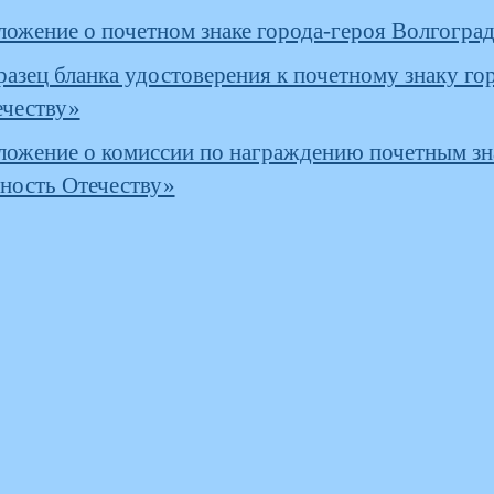
ожение о почетном знаке города-героя Волгоград
азец бланка удостоверения к почетному знаку го
ечеству»
ожение о комиссии по награждению почетным зна
ность Отечеству»