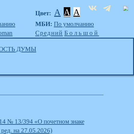
A
A
A
Цвет:
чанию
МБИ:
По умолчанию
oman
Средний
Большой
ОСТЬ ДУМЫ
14 № 13/394 «О почетном знаке
ред. на 27.05.2026)