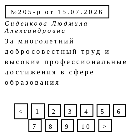
№205-р от 15.07.2026
Сиденкова Людмила
Александровна
За многолетний
добросовестный труд и
высокие профессиональные
достижения в сфере
образования
<
1
2
3
4
5
6
7
8
9
10
>