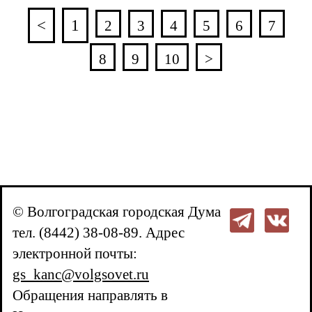
<
1
2
3
4
5
6
7
8
9
10
>
© Волгоградская городская Дума
тел. (8442) 38-08-89. Адрес
электронной почты:
gs_kanc@volgsovet.ru
Обращения направлять в