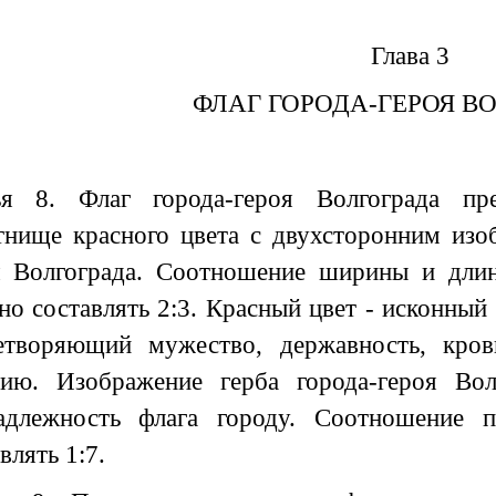
Глава 3
ФЛАГ ГОРОДА-ГЕРОЯ В
ья 8. Флаг города-героя Волгограда пре
тнище красного цвета с двухсторонним изо
я Волгограда. Соотношение ширины и длин
но составлять 2:3. Красный цвет - исконный
етворяющий мужество, державность, кровь
гию. Изображение герба города-героя Вол
адлежность флага городу. Соотношение 
влять 1:7.