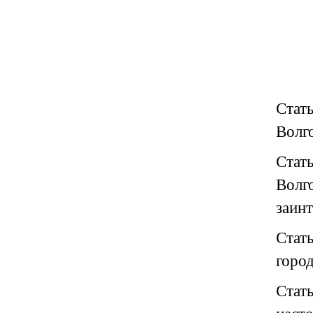
Стат
Волго
Стат
Волг
заин
Стат
город
Стат