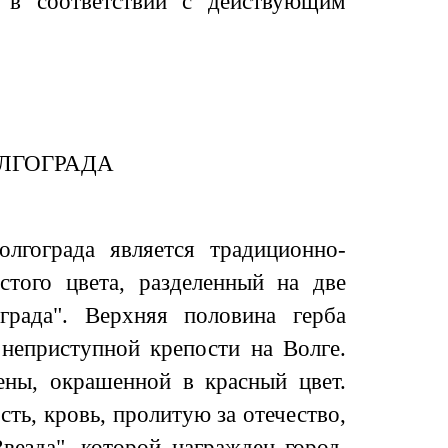
ь в соответствии с действующим
ОЛГОГРАДА
лгограда является традиционно-
стого цвета, разделенный на две
рада". Верхняя половина герба
 неприступной крепости на Волге.
ены, окрашенной в красный цвет.
ть, кровь, пролитую за отечество,
везда", которой награжден город,