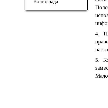
Волгограда
Поло
испол
инфо
4. П
прав
наст
5. К
заме
Мало