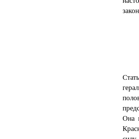
наст
закон
Стат
гера
поло
пред
Она 
Крас
силу