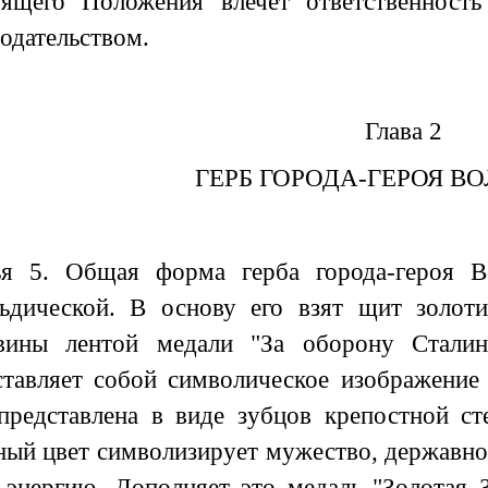
оящего Положения влечет ответственност
одательством.
Глава 2
ГЕРБ ГОРОДА-ГЕРОЯ В
ья 5. Общая форма герба города-героя Во
льдической. В основу его взят щит золоти
вины лентой медали "За оборону Сталинг
ставляет собой символическое изображение
представлена в виде зубцов крепостной ст
ный цвет символизирует мужество, державнос
, энергию. Дополняет это медаль "Золотая З