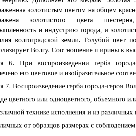
раженная золотистым цветом на общем красн
бражена золотистого цвета шестерня
ышленность и индустрию города, и золотис
илия волгоградской земли. Голубой цвет п
олизирует Волгу. Соотношение ширины к высо
ья 6. При воспроизведении герба города
ечено его цветовое и изобразительное соотв
я 7. Воспроизведение герба города-героя Вол
иде цветного или одноцветного, объемного и
азличной технике исполнения и из различных 
отличных от образцов размерах с соблюдение