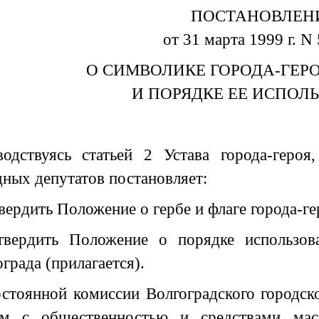
ПОСТАНОВЛЕН
от 31 марта 1999 г. N
О СИМВОЛИКЕ ГОРОДА-ГЕР
И ПОРЯДКЕ ЕЕ ИСПОЛ
водствуясь статьей 2 Устава города-героя
дных депутатов постановляет:
вердить Положение о гербе и флаге города-ге
твердить Положение о порядке использова
града (прилагается).
остоянной комиссии Волгоградского городск
ям с общественностью и средствами мас