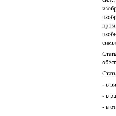
изоб
изо
пром
изоб
симв
Стат
обесп
Стать
- в в
- в р
- в 