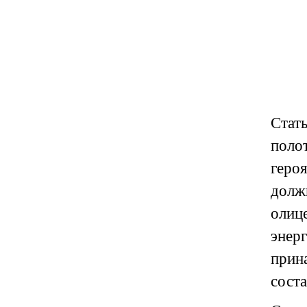
Стат
поло
геро
долж
олиц
энер
прин
соста