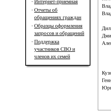
Интернет-приемная
Вла
Отчеты об
Вла
обращениях граждан
Образцы оформления
Дил
запросов и обращений
Дми
Поддержка
Але
участников СВО и
членов их семей
Куз
Ген
Юрь