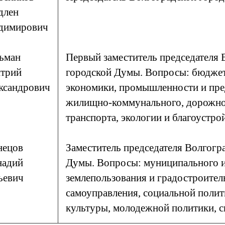
длен
димирович
ьман
Первый заместитель председателя 
трий
городской Думы. Вопросы: бюджета
ксандрович
экономики, промышленности и пре
жилищно-коммунального, дорожног
транспорта, экологии и благоустро
нецов
Заместитель председателя Волгогр
надий
Думы. Вопросы: муниципального 
евич
землепользования и градостроитель
самоуправления, социальной полит
культуры, молодежной политики, с