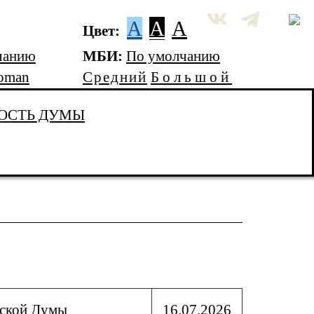
A
A
A
Цвет:
чанию
МБИ:
По умолчанию
oman
Средний
Большой
ОСТЬ ДУМЫ
дской Думы
16.07.2026