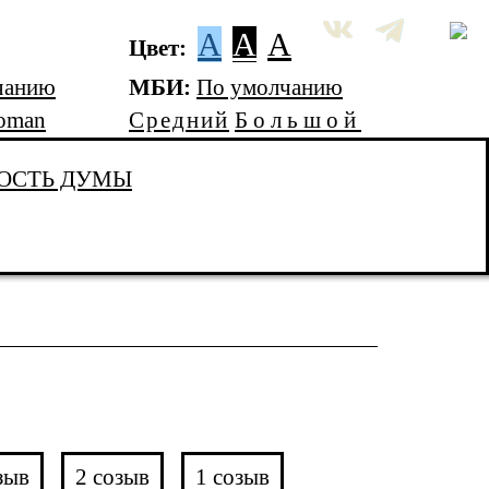
A
A
A
Цвет:
чанию
МБИ:
По умолчанию
oman
Средний
Большой
ОСТЬ ДУМЫ
зыв
2 созыв
1 созыв