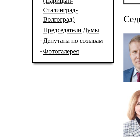
(Царицын-
Сталинград-
Сед
Волгоград)
Председатели Думы
Депутаты по созывам
Фотогалерея