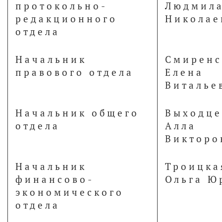
протокольно-
Людмил
редакционного
Николае
отдела
Начальник
Смиренс
правового отдела
Елена
Виталье
Начальник общего
Выходце
отдела
Алла
Викторо
Начальник
Троицка
финансово-
Ольга Ю
экономического
отдела