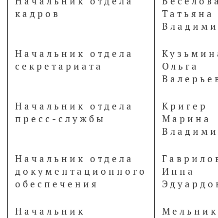
Начальник отдела
Веселов
кадров
Татьяна
Владими
Начальник отдела
Кузьмин
секретариата
Ольга
Валерье
Начальник отдела
Кригер
пресс-службы
Марина
Владими
Начальник отдела
Гаврило
документационного
Инна
обеспечения
Эдуардо
Начальник
Мельник