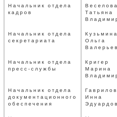
Начальник отдела
Веселов
кадров
Татьяна
Владими
Начальник отдела
Кузьмин
секретариата
Ольга
Валерье
Начальник отдела
Кригер
пресс-службы
Марина
Владими
Начальник отдела
Гаврило
документационного
Инна
обеспечения
Эдуардо