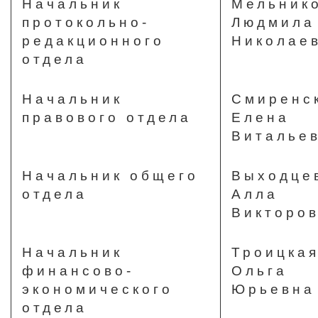
Начальник
Мельник
протокольно-
Людмила
редакционного
Николае
отдела
Начальник
Смиренс
правового отдела
Елена
Виталье
Начальник общего
Выходце
отдела
Алла
Викторо
Начальник
Троицка
финансово-
Ольга
экономического
Юрьевна
отдела