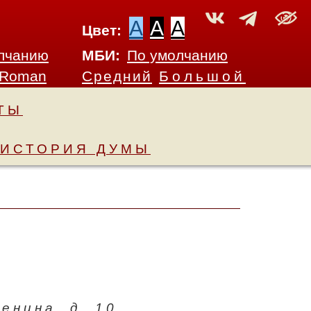
A
A
A
Цвет:
лчанию
МБИ:
По умолчанию
 Roman
Средний
Большой
ТЫ
ИСТОРИЯ ДУМЫ
енина, д. 10