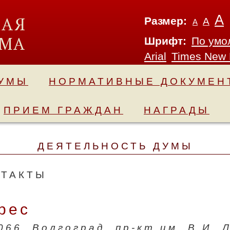
А
Размер:
А
А
Шрифт:
По умо
Arial
Times New
ДУМЫ
НОРМАТИВНЫЕ ДОКУМЕН
ПРИЕМ ГРАЖДАН
НАГРАДЫ
ДЕЯТЕЛЬНОСТЬ ДУМЫ
НТАКТЫ
рес
066, Волгоград, пр-кт им. В.И. Л