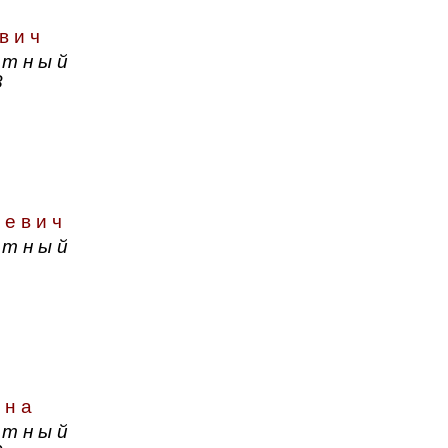
вич
атный
8
аевич
атный
вна
атный