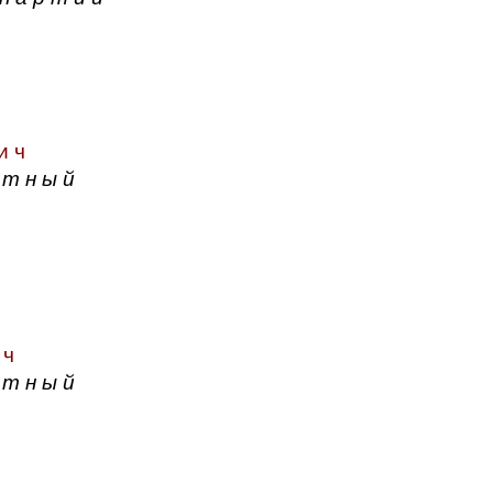
ич
атный
ич
атный