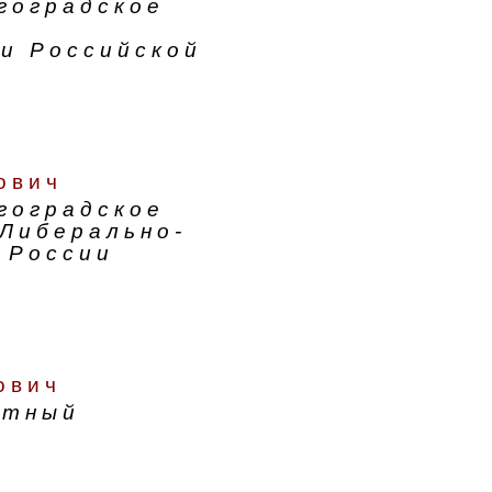
гоградское
и Российской
ович
гоградское
Либерально-
 России
ович
атный