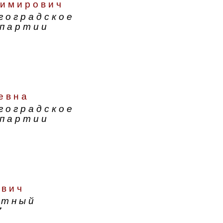
димирович
гоградское
 партии
евна
гоградское
 партии
ович
атный
7