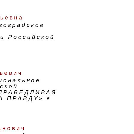
ньевна
гоградское
и Российской
ьевич
иональное
ской
СПРАВЕДЛИВАЯ
А ПРАВДУ» в
анович