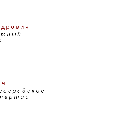
ндрович
атный
4
ич
гоградское
 партии