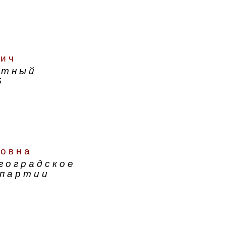
вич
атный
6
довна
гоградское
 партии