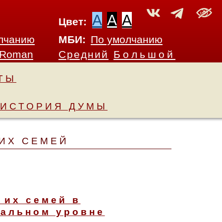
A
A
A
Цвет:
лчанию
МБИ:
По умолчанию
 Roman
Средний
Большой
ТЫ
ИСТОРИЯ ДУМЫ
 ИХ СЕМЕЙ
 их семей в
ральном уровне