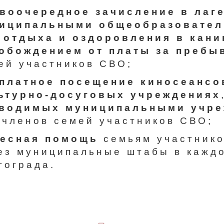
воочередное зачисление в лаг
иципальными общеобразовател
 отдыха и оздоровления в кани
обождением от платы за пребы
ей участников СВО;
платное посещение киносеансо
ьтурно-досуговых учреждениях
водимых муниципальными учре
 членов семей участников СВО;
есная помощь
семьям участнико
ез муниципальные штабы в кажд
гограда.