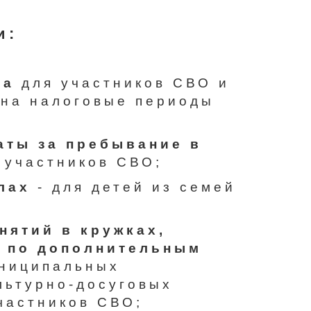
и:
га
для участников СВО и
 на налоговые периоды
аты за пребывание в
 участников СВО;
лах
- для детей из семей
нятий в кружках,
х по дополнительным
ниципальных
льтурно-досуговых
частников СВО;