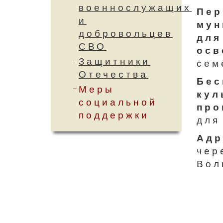
военнослужащих
Пер
и
мун
добровольцев
для
СВО
осв
Защитники
сем
Отечества
Бес
Меры
кул
социальной
про
поддержки
для
Адр
чер
Вол