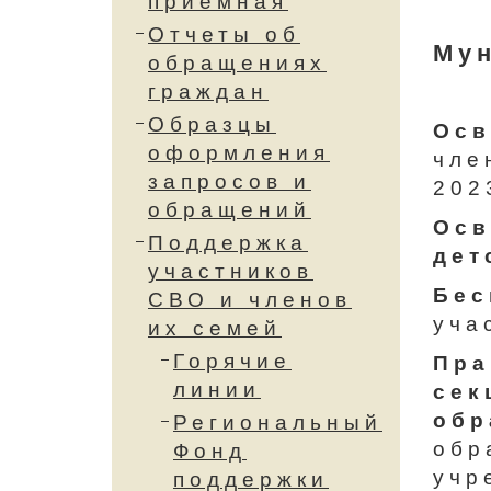
приемная
Отчеты об
Му
обращениях
граждан
Образцы
Осв
оформления
чле
запросов и
202
обращений
Осв
Поддержка
дет
участников
Бес
СВО и членов
уча
их семей
Горячие
Пра
линии
сек
обр
Региональный
обр
Фонд
учр
поддержки