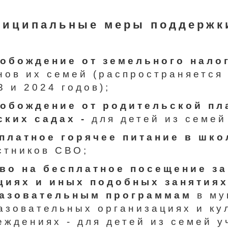
ниципальные меры поддержк
обождение от земельного нало
нов их семей (распространяется
3 и 2024 годов);
обождение от родительской пл
ских садах -
для детей из семей
платное горячее питание в шко
стников СВО;
во на бесплатное посещение за
циях и иных подобных занятия
азовательным программам
в му
азовательных организациях и ку
еждениях - для детей из семей у