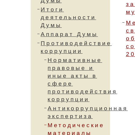
Думы
з
Итоги
м
деятельности
М
Думы
св
Аппарат Думы
об
Противодействие
со
коррупции
20
Нормативные
правовые и
иные акты в
сфере
противодействия
коррупции
Антикоррупционная
экспертиза
Методические
материалы