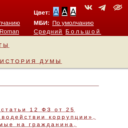
A
A
A
Цвет:
лчанию
МБИ:
По умолчанию
 Roman
Средний
Большой
ТЫ
ИСТОРИЯ ДУМЫ
И
статьи 12 ФЗ от 25
иводействии коррупции»,
мые на гражданина,