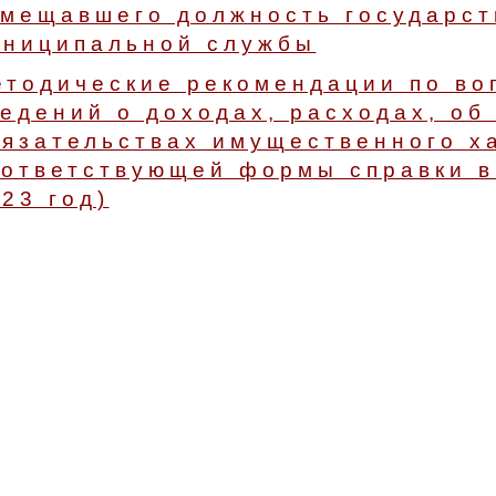
амещавшего должность государст
униципальной службы
етодические рекомендации по во
едений о доходах, расходах, об
язательствах имущественного х
ответствующей формы справки в 
23 год)