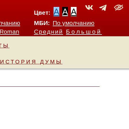
A
A
A
Цвет:
лчанию
МБИ:
По умолчанию
 Roman
Средний
Большой
ТЫ
ИСТОРИЯ ДУМЫ