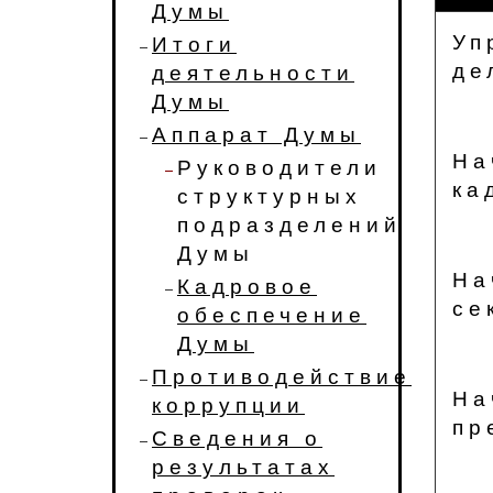
Думы
Уп
Итоги
де
деятельности
Думы
Аппарат Думы
На
Руководители
ка
структурных
подразделений
Думы
На
Кадровое
се
обеспечение
Думы
Противодействие
На
коррупции
пр
Сведения о
результатах