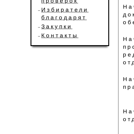
проверок
На
Избиратели
до
благодарят
об
Закупки
Контакты
На
пр
ре
от
На
пр
На
от