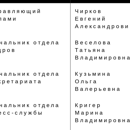
равляющий
Чирков
лами
Евгений
Александрови
чальник отдела
Веселова
дров
Татьяна
Владимировн
чальник отдела
Кузьмина
кретариата
Ольга
Валерьевна
чальник отдела
Кригер
есс-службы
Марина
Владимировн