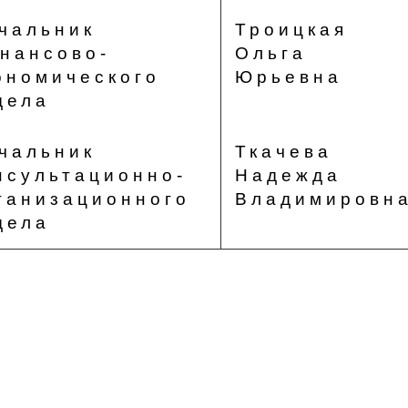
чальник
Троицкая
нансово-
Ольга
ономического
Юрьевна
дела
чальник
Ткачева
нсультационно-
Надежда
ганизационного
Владимировн
дела