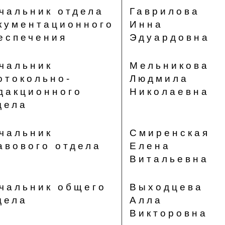
чальник отдела
Гаврилова
кументационного
Инна
еспечения
Эдуардовна
чальник
Мельникова
отокольно-
Людмила
дакционного
Николаевна
дела
чальник
Смиренская
авового отдела
Елена
Витальевна
чальник общего
Выходцева
дела
Алла
Викторовна