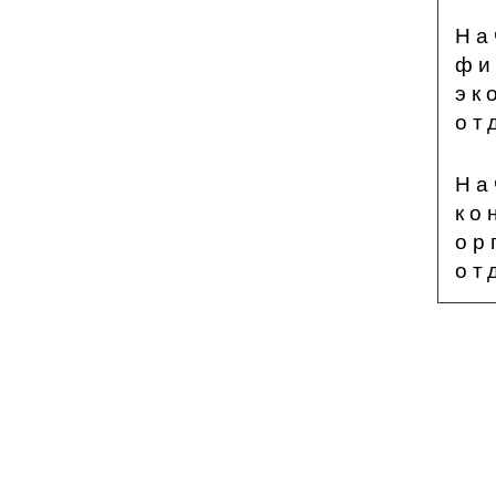
На
фи
эк
от
На
ко
ор
от