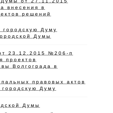
 Думы от 27.11.2015
а внесения в
оектов решений
ю городскую Думу
городской Думы
от 23.12.2015 №206-п
я проектов
авы Волгограда в
ипальных правовых актов
 городскую Думу
одской Думы