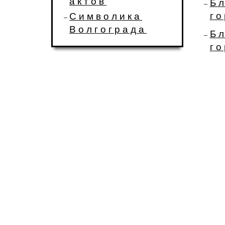
актов
Бл
г
Символика
Волгограда
Бл
г