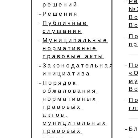
Ре
решений
№
Решения
Во
Публичные
Во
слушания
По
Муниципальные
пр
нормативные
правовые акты
По
Законодательная
«О
инициатива
му
Порядок
Во
обжалования
нормативных
По
правовых
гл
актов,
муниципальных
Бл
правовых