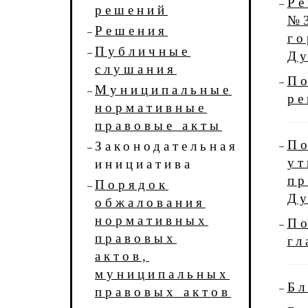
Ре
решений
№3
Решения
го
Публичные
Д
слушания
По
Муниципальные
ре
нормативные
правовые акты
По
Законодательная
ут
инициатива
пр
Порядок
Д
обжалования
нормативных
По
правовых
гл
актов,
муниципальных
Бл
правовых актов