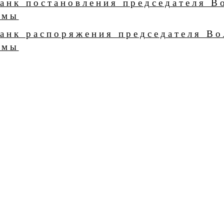
анк постановления председателя В
умы
анк распоряжения председателя Во
умы