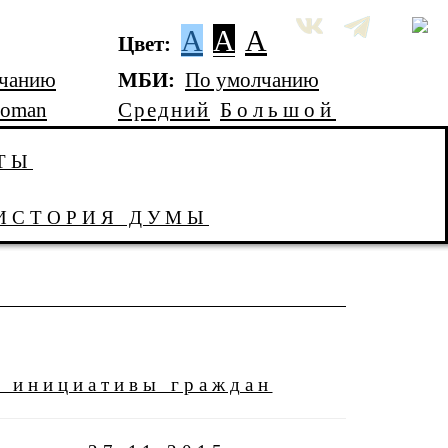
A
A
A
Цвет:
лчанию
МБИ:
По умолчанию
Roman
Средний
Большой
ТЫ
ИСТОРИЯ ДУМЫ
й инициативы граждан