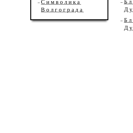
Бл
Символика
Д
Волгограда
Бл
Д