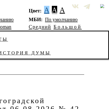
A
A
A
Цвет:
лчанию
МБИ:
По умолчанию
Roman
Средний
Большой
ТЫ
ИСТОРИЯ ДУМЫ
гоградской
от 06.08.2026 № 42