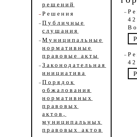
решений
Р
Решения
4
Публичные
Во
слушания
Муниципальные
нормативные
Р
правовые акты
42
Законодательная
инициатива
Порядок
обжалования
нормативных
правовых
актов,
муниципальных
правовых актов