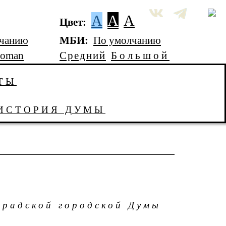
A
A
A
Цвет:
лчанию
МБИ:
По умолчанию
Roman
Средний
Большой
ТЫ
ИСТОРИЯ ДУМЫ
градской городской Думы