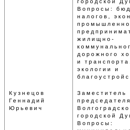
городской Ду
Вопросы: бю
налогов, эко
промышленно
предпринима
жилищно-
коммунально
дорожного хо
и транспорта
экологии и
благоустройс
Кузнецов
Заместитель
Геннадий
председател
Юрьевич
Волгоградск
городской Ду
Вопросы: