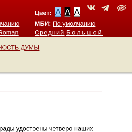
A
A
A
Цвет:
лчанию
МБИ:
По умолчанию
 Roman
Средний
Большой
НОСТЬ ДУМЫ
рады удостоены четверо наших