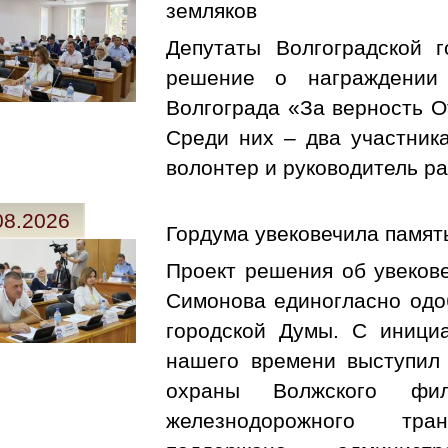
земляков
Депутаты Волгоградской 
решение о награждении 
Волгограда «За верность О
Среди них – два участник
волонтер и руководитель р
08.2026
Гордума увековечила памят
Проект решения об увеков
Симонова единогласно одо
городской Думы. С инициа
нашего времени выступил 
охраны Волжского фил
железнодорожного тра