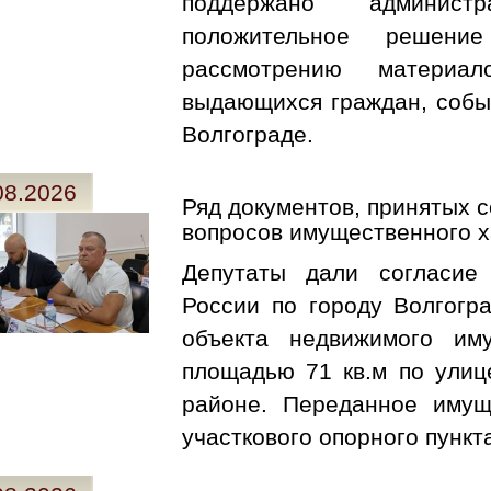
поддержано админист
положительное решен
рассмотрению материа
выдающихся граждан, событ
Волгограде.
08.2026
Ряд документов, принятых с
вопросов имущественного х
Депутаты дали согласие
России по городу Волгогр
объекта недвижимого им
площадью 71 кв.м по улиц
районе. Переданное имущ
участкового опорного пункт