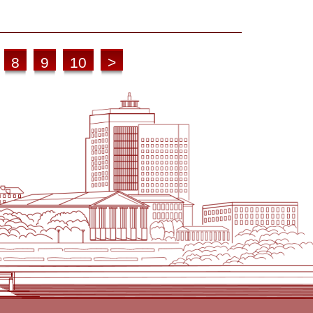
8
9
10
>