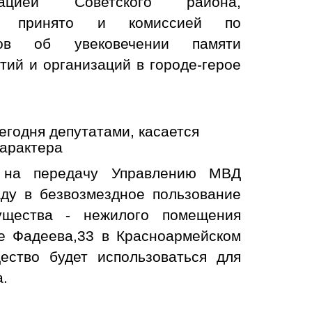
рацией Советского района,
ие принято и комиссией по
лов об увековечении памяти
ий и организаций в городе-герое
егодня депутатами, касается
арактера
 на передачу Управлению МВД
аду в безвозмездное пользование
ущества - нежилого помещения
е Фадеева,33 в Красноармейском
ество будет использоваться для
а.