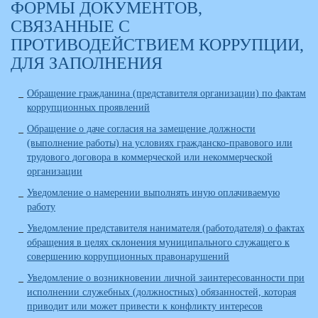
ФОРМЫ ДОКУМЕНТОВ,
СВЯЗАННЫЕ С
ПРОТИВОДЕЙСТВИЕМ КОРРУПЦИИ,
ДЛЯ ЗАПОЛНЕНИЯ
Обращение гражданина (представителя организации) по фактам
коррупционных проявлений
Обращение о даче согласия на замещение должности
(выполнение работы) на условиях гражданско-правового или
трудового договора в коммерческой или некоммерческой
организации
Уведомление о намерении выполнять иную оплачиваемую
работу
Уведомление представителя нанимателя (работодателя) о фактах
обращения в целях склонения муниципального служащего к
совершению коррупционных правонарушений
Уведомление о возникновении личной заинтересованности при
исполнении служебных (должностных) обязанностей, которая
приводит или может привести к конфликту интересов