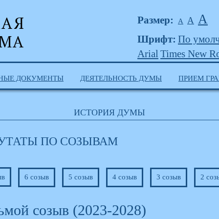
А
Размер:
А
А
Шрифт:
По умол
Arial
Times New R
НЫЕ ДОКУМЕНТЫ
ДЕЯТЕЛЬНОСТЬ ДУМЫ
ПРИЕМ ГР
ИСТОРИЯ ДУМЫ
УТАТЫ ПО СОЗЫВАМ
ыв
6 созыв
5 созыв
4 созыв
3 созыв
2 соз
ьмой созыв (2023-2028)