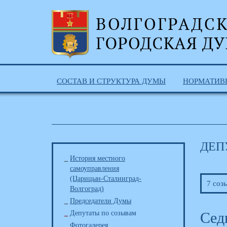
СОСТАВ И СТРУКТУРА ДУМЫ
НОРМАТИВ
ДЕП
История местного
самоуправления
(Царицын-Сталинград-
7 соз
Волгоград)
Председатели Думы
Депутаты по созывам
Сед
Фотогалерея