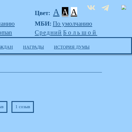
A
A
A
Цвет:
чанию
МБИ:
По умолчанию
oman
Средний
Большой
АЖДАН
НАГРАДЫ
ИСТОРИЯ ДУМЫ
ыв
1 созыв