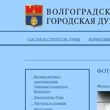
СОСТАВ И СТРУКТУРА ДУМЫ
НОРМАТИВ
ФОТ
История местного
самоуправления
Фотог
(Царицын-Сталинград-
Волгоград)
Председатели Думы
Депутаты по созывам
Фотогалерея