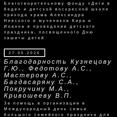
Благотворительному фонду «Дети в
беде» и детской воскресной школе
прихода храма Александра
Невского и мучеников Кира и
Иоанна в проведении детского
праздника, посвященного Дню
зашиты детей
27.05.2026
Благодарность Кузнецову
Г.Ю., Федотову А.С.,
Мастерову А.С.,
Багдасаряну С.А.,
Покручину М.А.,
Кривошееву В.П.
За помощь в организации в
Международный день семьи
большого семейного праздника для