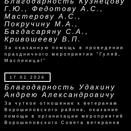
Благодарность Кузнецову
Г.Ю., Федотову А.С.,
Мастерову А.С.,
Покручину М.А.,
Багдасаряну С.А.,
Кривошееву В.П.
За оказанную помощь в проведении
праздничного мероприятия "Гуляй,
Масленица!"
17.02.2026
Благодарность Удахину
Андрею Александровичу
За чуткое отношение к ветеранам
Ворошиловского района, оказание
помощи в организации мероприятий
Ворошиловского Совета ветеранов