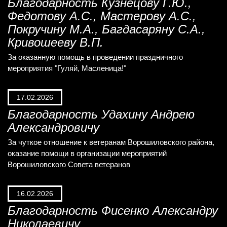
Благодарность Кузнецову Г.Ю.,
Федотову А.С., Мастерову А.С.,
Покручину М.А., Багдасаряну С.А.,
Кривошееву В.П.
За оказанную помощь в проведении праздничного
мероприятия "Гуляй, Масленица!"
17.02.2026
Благодарность Удахину Андрею
Александровичу
За чуткое отношение к ветеранам Ворошиловского района,
оказание помощи в организации мероприятий
Ворошиловского Совета ветеранов
16.02.2026
Благодарность Фисенко Александру
Николаевичу