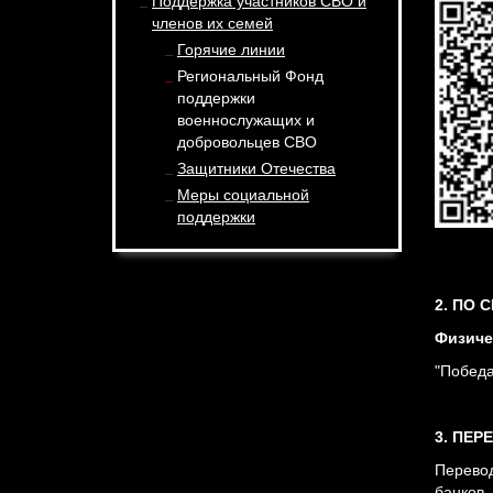
Поддержка участников СВО и
членов их семей
Горячие линии
Региональный Фонд
поддержки
военнослужащих и
добровольцев СВО
Защитники Отечества
Меры социальной
поддержки
2. ПО 
Физиче
"Победа
3. ПЕР
Перево
банков,