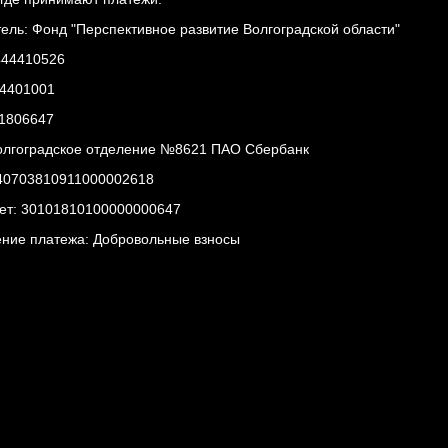
ель: Фонд "Перспективное развитие Волгоградской области"
444410526
44401001
1806647
олгоградское отделение №8621 ПАО Сбербанк
 40703810911000002618
чет: 30101810100000000647
ние платежа: Добровольные взносы