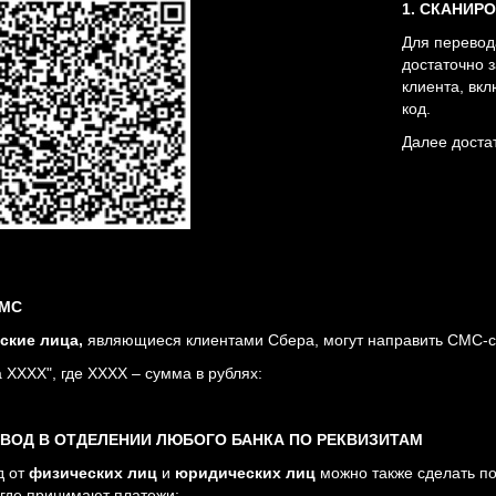
1. СКАНИР
Для перевод
достаточно 
клиента, вк
код.
Далее достат
СМС
ские лица,
являющиеся клиентами Сбера, могут направить СМС-с
 ХХХХ", где ХХХХ – сумма в рублях:
ЕВОД В ОТДЕЛЕНИИ ЛЮБОГО БАНКА ПО РЕКВИЗИТАМ
д от
физических лиц
и
юридических лиц
можно также сделать п
 где принимают платежи: