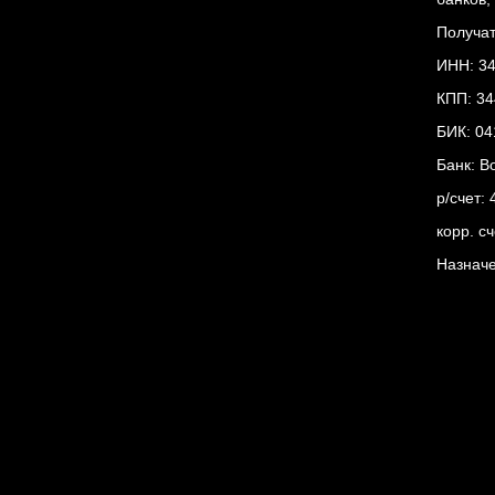
Получат
ИНН: 3
КПП: 3
БИК: 04
Банк: В
р/счет:
корр. с
Назначе