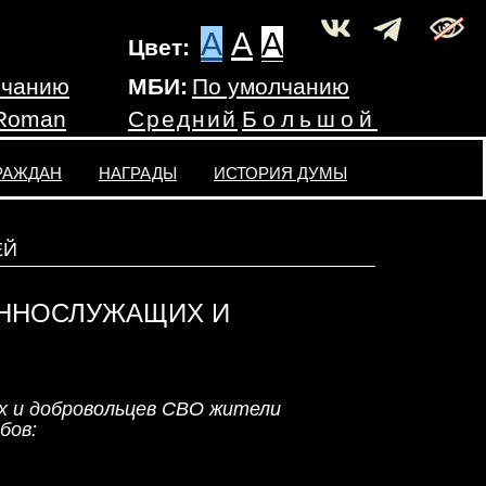
A
A
A
Цвет:
лчанию
МБИ:
По умолчанию
 Roman
Средний
Большой
РАЖДАН
НАГРАДЫ
ИСТОРИЯ ДУМЫ
ЕЙ
ЕННОСЛУЖАЩИХ И
х и добровольцев СВО жители
бов: