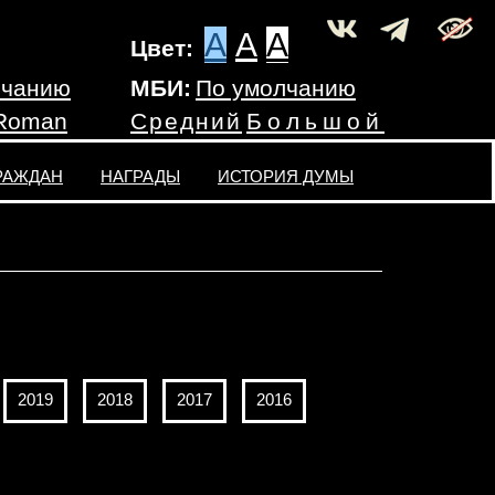
A
A
A
Цвет:
лчанию
МБИ:
По умолчанию
 Roman
Средний
Большой
РАЖДАН
НАГРАДЫ
ИСТОРИЯ ДУМЫ
2019
2018
2017
2016