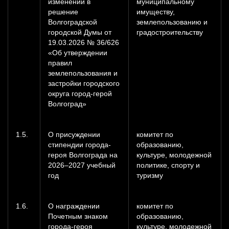
изменений в
муниципальному
решение
имуществу,
Волгоградской
землепользованию и
городской Думы от
градостроительству
19.03.2026 № 36/626
«Об утверждении
правил
землепользования и
застройки городского
округа город-герой
Волгоград»
1.5.
О присуждении
комитет по
стипендии города-
образованию,
героя Волгограда на
культуре, молодежной
2026–2027 учебный
политике, спорту и
год
туризму
1.6.
О награждении
комитет по
Почетным знаком
образованию,
города-героя
культуре, молодежной