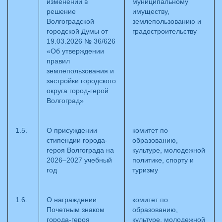
изменений в
муниципальному
решение
имуществу,
Волгоградской
землепользованию и
городской Думы от
градостроительству
19.03.2026 № 36/626
«Об утверждении
правил
землепользования и
застройки городского
округа город-герой
Волгоград»
1.5.
О присуждении
комитет по
стипендии города-
образованию,
героя Волгограда на
культуре, молодежной
2026–2027 учебный
политике, спорту и
год
туризму
1.6.
О награждении
комитет по
Почетным знаком
образованию,
города-героя
культуре, молодежной