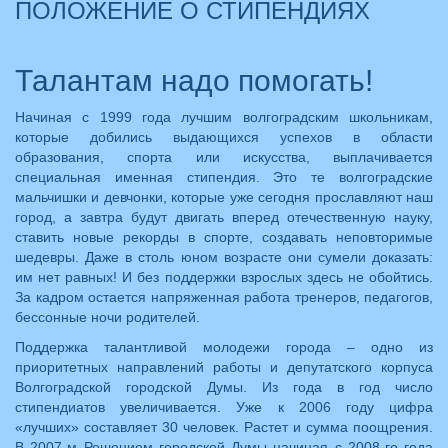
ПОЛОЖЕНИЕ О СТИПЕНДИЯХ
Талантам надо помогать!
Начиная с 1999 года лучшим волгоградским школьникам,
которые добились выдающихся успехов в области
образования, спорта или искусства, выплачивается
специальная именная стипендия. Это те волгоградские
мальчишки и девчонки, которые уже сегодня прославляют наш
город, а завтра будут двигать вперед отечественную науку,
ставить новые рекорды в спорте, создавать неповторимые
шедевры. Даже в столь юном возрасте они сумели доказать:
им нет равных! И без поддержки взрослых здесь не обойтись.
За кадром остается напряженная работа тренеров, педагогов,
бессонные ночи родителей.
Поддержка талантливой молодежи города – одно из
приоритетных направлений работы и депутатского корпуса
Волгоградской городской Думы. Из года в год число
стипендиатов увеличивается. Уже к 2006 году цифра
«лучших» составляет 30 человек. Растет и сумма поощрения.
В 2007-м Решением городской Думы начиная с 2008-го года