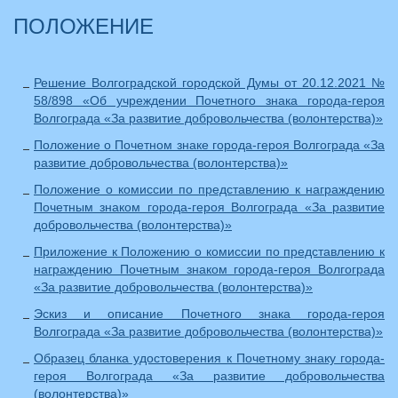
ПОЛОЖЕНИЕ
Решение Волгоградской городской Думы от 20.12.2021 №
58/898 «Об учреждении Почетного знака города-героя
Волгограда «За развитие добровольчества (волонтерства)»
Положение о Почетном знаке города-героя Волгограда «За
развитие добровольчества (волонтерства)»
Положение о комиссии по представлению к награждению
Почетным знаком города-героя Волгограда «За развитие
добровольчества (волонтерства)»
Приложение к Положению о комиссии по представлению к
награждению Почетным знаком города-героя Волгограда
«За развитие добровольчества (волонтерства)»
Эскиз и описание Почетного знака города-героя
Волгограда «За развитие добровольчества (волонтерства)»
Образец бланка удостоверения к Почетному знаку города-
героя Волгограда «За развитие добровольчества
(волонтерства)»