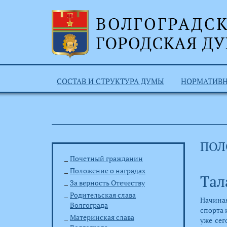
СОСТАВ И СТРУКТУРА ДУМЫ
НОРМАТИВ
ПОЛ
Почетный гражданин
Положение о наградах
Тал
За верность Отечеству
Родительская слава
Начиная
Волгограда
спорта 
Материнская слава
уже сег