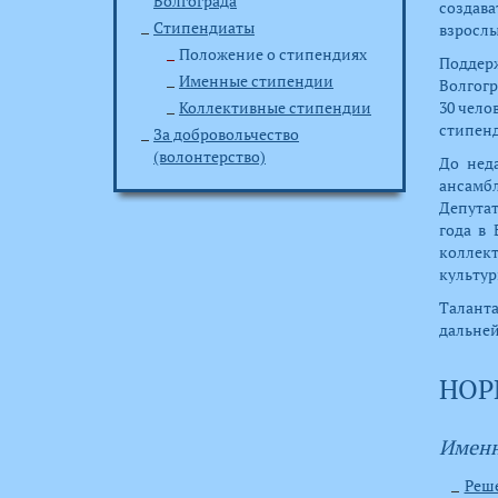
Волгограда
создав
Стипендиаты
взрослы
Положение о стипендиях
Поддер
Именные стипендии
Волгогр
Коллективные стипендии
30 чело
стипенд
За добровольчество
(волонтерство)
До нед
ансамбл
Депутат
года в
коллек
культур
Талант
дальней
НОР
Именн
Реш