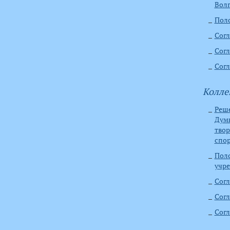
Волг
Поло
Согл
Согл
Согл
Колле
Реше
Дум
тво
спо
Поло
учре
Согл
Согл
Согл