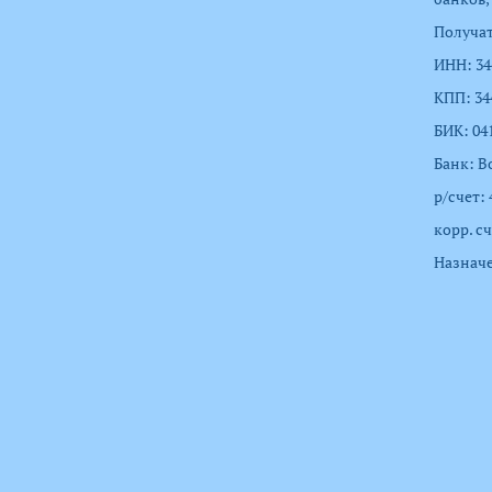
Получат
ИНН: 34
КПП: 34
БИК: 04
Банк: В
р/счет:
корр. с
Назначе