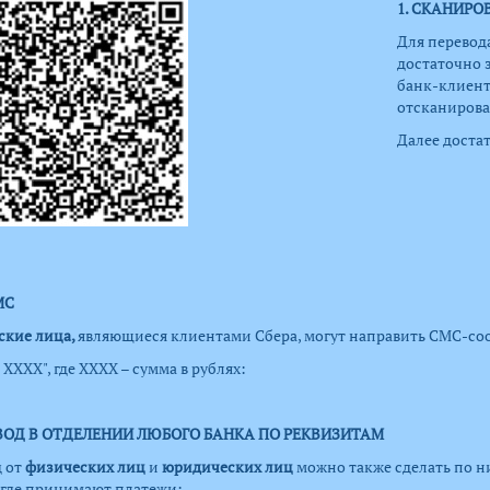
1. СКАНИРО
Для перевод
достаточно 
банк-клиент
отсканирова
Далее достат
МС
ские лица,
являющиеся клиентами Сбера, могут направить СМС-соо
 ХХХХ", где ХХХХ – сумма в рублях:
ЕВОД В ОТДЕЛЕНИИ ЛЮБОГО БАНКА ПО РЕКВИЗИТАМ
 от
физических лиц
и
юридических лиц
можно также сделать по 
 где принимают платежи: