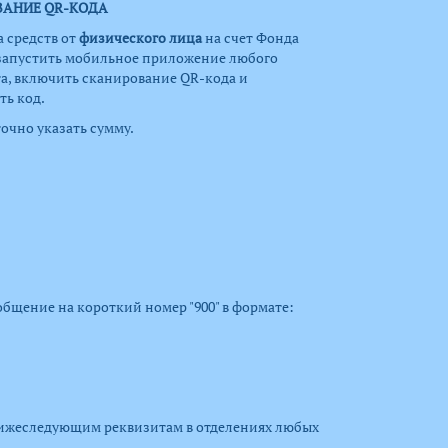
ВАНИЕ QR-КОДА
а средств от
физического лица
на счет Фонда
запустить мобильное приложение любого
а, включить сканирование QR-кода и
ть код.
очно указать сумму.
бщение на короткий номер "900" в формате:
нижеследующим реквизитам в отделениях любых