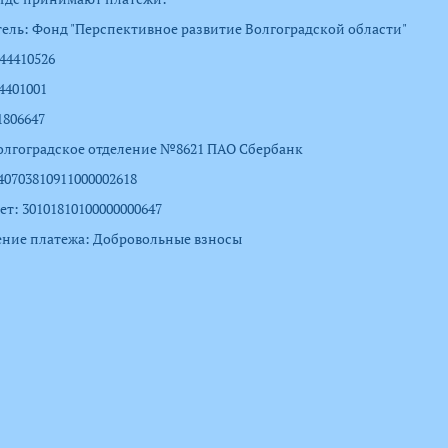
ель: Фонд "Перспективное развитие Волгоградской области"
44410526
4401001
1806647
олгоградское отделение №8621 ПАО Сбербанк
 40703810911000002618
чет: 30101810100000000647
ние платежа: Добровольные взносы