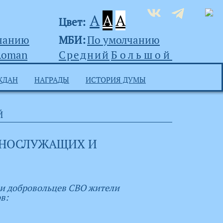
A
A
A
Цвет:
чанию
МБИ:
По умолчанию
Roman
Средний
Большой
ЖДАН
НАГРАДЫ
ИСТОРИЯ ДУМЫ
Й
ННОСЛУЖАЩИХ И
 и добровольцев СВО жители
в: