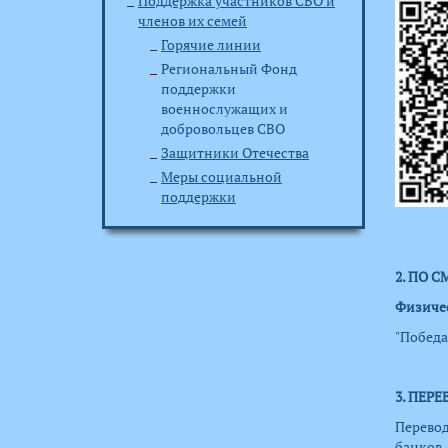
Поддержка участников СВО и
членов их семей
Горячие линии
Региональный Фонд
поддержки
военнослужащих и
добровольцев СВО
Защитники Отечества
Меры социальной
поддержки
2. ПО С
Физиче
"Победа
3. ПЕР
Перевод
банков,