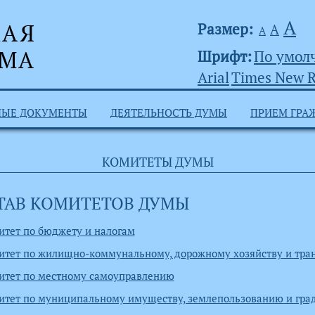
А
Размер:
А
А
Шрифт:
По умол
Arial
Times New 
НЫЕ ДОКУМЕНТЫ
ДЕЯТЕЛЬНОСТЬ ДУМЫ
ПРИЕМ ГРА
КОМИТЕТЫ ДУМЫ
ТАВ КОМИТЕТОВ ДУМЫ
итет по бюджету и налогам
итет по жилищно-коммунальному, дорожному хозяйству и тра
итет по местному самоуправлению
итет по муниципальному имуществу, землепользованию и град