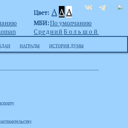
A
A
A
Цвет:
чанию
МБИ:
По умолчанию
Roman
Средний
Большой
ЖДАН
НАГРАДЫ
ИСТОРИЯ ДУМЫ
нспорту
остроительству