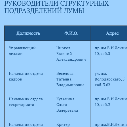
РУКОВОДИТЕЛИ СТРУКТУРНЫХ
ПОДРАЗДЕЛЕНИЙ ДУМЫ
Должность
Ф.И.О.
Адрес
Управляющий
Чирков
пр.им.В.И.Ленин
делами
Евгений
10, каб.3
Александрович
Начальник отдела
Веселова
ул. им.
кадров
Татьяна
Володарскаго, 5
Владимировна
каб. 3.62
Начальник отдела
Кузьмина
пр.им.В.И.Ленин
секретариата
Ольга
10, каб.2
Валерьевна
Начальник отдела
Кригер
пр.им.В.И.Ленин