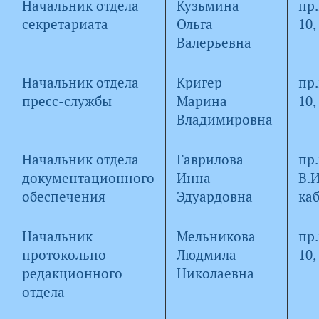
Начальник отдела
Кузьмина
пр
секретариата
Ольга
10,
Валерьевна
Начальник отдела
Кригер
пр
пресс-службы
Марина
10,
Владимировна
Начальник отдела
Гаврилова
пр
документационного
Инна
В.И
обеспечения
Эдуардовна
каб
Начальник
Мельникова
пр
протокольно-
Людмила
10,
редакционного
Николаевна
отдела