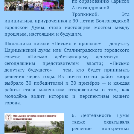
по образованию Ларисой
Александровной
Тропкиной. Эта
инициатива, приуроченная к 30-летию Волгоградской
городской Думы, стала настоящим мостом между
прошлым, настоящим и будущим.
Школьники писали «Письмо в прошлое» — депутату
Царицынской думы или Сталинградского городского
совета; «Письмо действующему депутату» —
сегодняшним представителям власти; «Письмо
депутату будущего» — тем, кто будет принимать
решения через годы. Из почти сотни работ жюри
выбрало 30 победителей и 30 призёров — и каждая
работа стала маленьким откровением о том, как
молодёжь видит историю и перспективы нашего
города.
​6. Деятельность Думы
также охватывала
решение конкретных